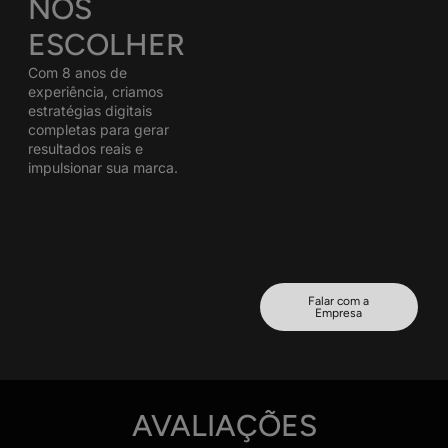
NOS
ESCOLHER
Com 8 anos de
experiência, criamos
estratégias digitais
completas para gerar
resultados reais e
impulsionar sua marca.
Falar com a
Empresa
AVALIAÇÕES